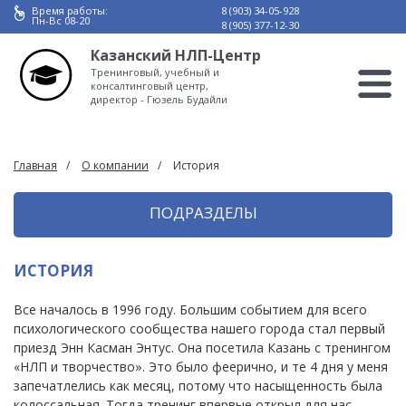
Время работы:
8 (903) 34-05-928
Пн-Вс 08-20
8 (905) 377-12-30
Казанский НЛП-Центр
Тренинговый, учебный и
консалтинговый центр,
директор - Гюзель Будайли
Главная
О компании
История
ПОДРАЗДЕЛЫ
ИСТОРИЯ
Все началось в 1996 году. Большим событием для всего
психологического сообщества нашего города стал первый
приезд Энн Касман Энтус. Она посетила Казань с тренингом
«НЛП и творчество». Это было феерично, и те 4 дня у меня
запечатлелись как месяц, потому что насыщенность была
колоссальная. Тогда тренинг впервые открыл для нас