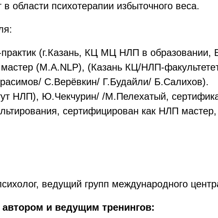
в области психотерапии избыточного веса.
ля:
практик (г.Казань, КЦ МЦ НЛП в образовании, 
мастер (M.A.NLP), (Казань КЦ/НЛП-факультетe
расимов/ С.Верёвкин/ Г.Будайли/ Б.Салихов).
тут НЛП), Ю.Чекчурин/ /М.Пелехатый, сертифика
ультирования, сертифицирован как НЛП мастер,
 психолог, ведущий групп международного цент
 автором и ведущим тренингов: