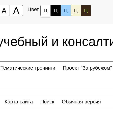
А
А
Цвет
Ц
Ц
Ц
Ц
Ц
учебный и консалт
Тематические тренинги
Проект "За рубежом"
Карта сайта
Поиск
Обычная версия