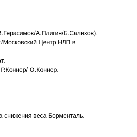
В.Герасимов/А.Плигин/Б.Салихов).
т/Московский Центр НЛП в
т.
 Р.Коннер/ О.Коннер.
ра снижения веса Борменталь.